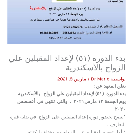
بدء الدورة (٥١) لإعداد المقبلين علي
الزواج بالأسكندرية
بواسطة
Dr Marie
/
مارس 8, 2021
يعلن المعهد عن :
بدء
ال
دورة
(
٥١
)
لإعداد المقبلين علي الزواج
بال
أسكندرية
يوم الجمعة
١٢
مارس
١
٢٠٢
، و
التي
تنتهى فى أغسطس
٢٠٢٠
*ننصح بحضور دورة إعداد المقبلين على الزواج في بداية فترة
التعارف .
*نأمل توجيه المقبلين على الزواج من مختلف الكنائس