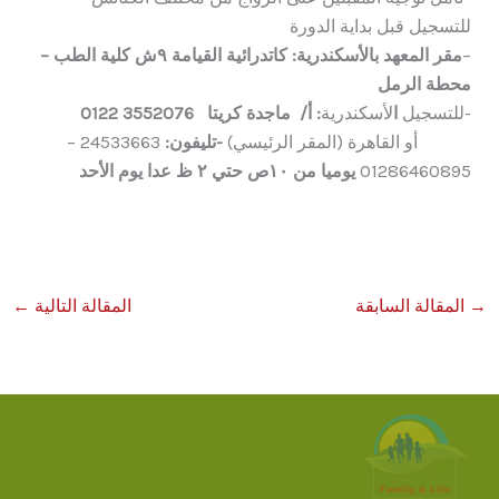
للتسجيل قبل بداية الدورة
–
مقر المعهد
بالأسكندرية
:
كاتدرائية القيامة
٩
ش كلية الطب –
محطة الرمل
-للتسجيل
ا
لأسكندرية
:
أ
/ ماجدة كريت
ا
3552076 0122
أو القاهرة (المقر الرئيسي)
-تليفون:
24533663 –
01286460895
يوميا من ١٠ص حتي ٢ ظ عدا يوم الأحد
→
المقالة السابقة
المقالة التالية
←