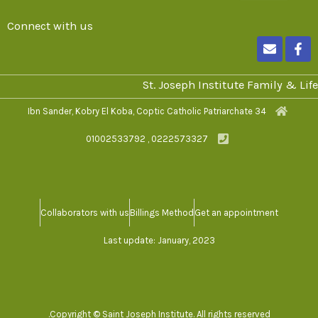
Connect with us
E
F
n
a
v
c
e
e
St. Joseph Institute Family & Life
l
b
o
o
34 Ibn Sander, Kobry El Koba, Coptic Catholic Patriarchate
p
o
e
k
0222573327 , 01002533792
-
f
Collaborators with us
Billings Method
Get an appointment
Last update: January, 2023
Copyright © Saint Joseph Institute. All rights reserved.