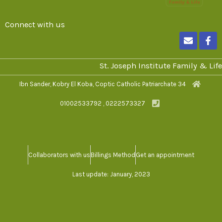
Connect with us
E
F
n
a
v
c
e
e
St. Joseph Institute Family & Life
l
b
o
o
34 Ibn Sander, Kobry El Koba, Coptic Catholic Patriarchate
p
o
e
k
0222573327 , 01002533792
-
f
Collaborators with us
Billings Method
Get an appointment
Last update: January, 2023