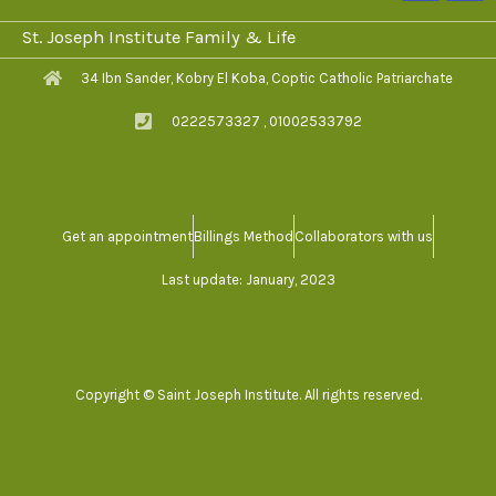
c
v
e
e
St. Joseph Institute Family & Life
b
l
o
o
34 Ibn Sander, Kobry El Koba, Coptic Catholic Patriarchate
o
p
k
e
0222573327 , 01002533792
-
f
Get an appointment
Billings Method
Collaborators with us
Last update: January, 2023
Copyright © Saint Joseph Institute. All rights reserved.