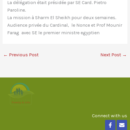
La délégation était présidée par SE Card. Pietro
Paroline.
La mission à Sharm El Sheikh pour deux semaines.
Audience privée du Cardinal, le Nonce et Prof Mounir
Farag avec SE le premier ministre egyptien
←
Previous Post
Next Post
→
Connect with us
F
E
a
n